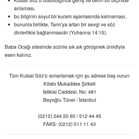
Kutsal Söz'ü olabildiğince geniş ve derin bir biçimde
anlaması,
bu bilginin soyut bir kuram aşamasında kalmaması,
bununla birlikte, Tanrı'ya artan bir sevgi ve söz
dinlerlikle bağlanmasıdır (Yuhanna 14:15).
Baba Ocağı sitesinde sizinle sık sık görüşmek ümidiyle
esen kalınız.
Tüm Kutsal Söz'ü ısmarlamak için şu adrese baş vurun:
Kitabı Mukaddes Şirketi
İstiklal Caddesi, No: 481
Beyoğlu Tünel / İstanbul
(0212) 244 20 60 / 512 44 45
FAKS: (0212) 511 11 43