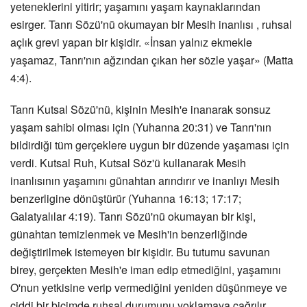
yeteneklerini yitirir; yaşamını yaşam kaynaklarından
esirger. Tanrı Sözü'nü okumayan bir Mesih inanlısı , ruhsal
açlık grevi yapan bir kişidir. «İnsan yalnız ekmekle
yaşamaz, Tanrı'nın ağzından çıkan her sözle yaşar» (Matta
4:4).
Tanrı Kutsal Sözü'nü, kişinin Mesih'e inanarak sonsuz
yaşam sahibi olması için (Yuhanna 20:31) ve Tanrı'nın
bildirdiği tüm gerçeklere uygun bir düzende yaşaması için
verdi. Kutsal Ruh, Kutsal Söz'ü kullanarak Mesih
inanlısının yaşamını günahtan arındırır ve inanlıyı Mesih
benzerligine dönüştürür (Yuhanna 16:13; 17:17;
Galatyalılar 4:19). Tanrı Sözü'nü okumayan bir kişi,
günahtan temizlenmek ve Mesih'in benzerliğinde
değiştirilmek istemeyen bir kişidir. Bu tutumu savunan
birey, gerçekten Mesih'e iman edip etmediğini, yaşamını
O'nun yetkisine verip vermediğini yeniden düşünmeye ve
ciddi bir biçimde ruhsal durumunu yoklamaya çağrılır.