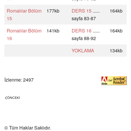
Romalılar Bölüm
177kb
DERS 15
......
164kb
15
sayfa 83-87
Romalılar Bölüm
141kb
DERS 16
......
164kb
16
sayfa 88-92
YOKLAMA
134kb
İzlenme: 2497
ÖNCEKI
© Tüm Haklar Saklıdır.